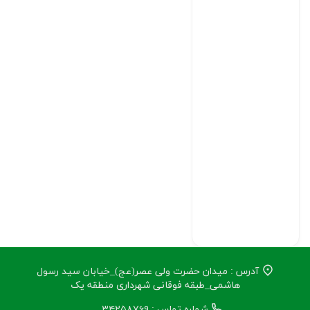
آدرس : میدان حضرت ولی عصر(عج)_خیابان سید رسول
هاشمی_طبقه فوقانی شهرداری منطقه یک
شماره تماس : ۳۴۲۵۸۷۶۹